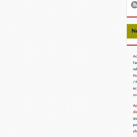
Ac
l'
re
F
/ 
éc
so
Ap
di
qu
po
ch