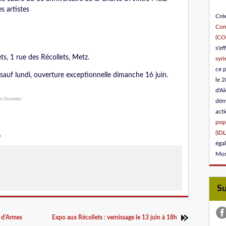
es artistes
Créé
Com
(C
s'ef
ets, 1 rue des Récollets, Metz.
syri
ce 
sauf lundi, ouverture exceptionnelle dimanche 16 juin.
le 2
d'Al
en/homee/
dém
act
popu
(IDL
p
éga
Mos
S
e d'Armes
Expo aux Récollets : vernissage le 13 juin à 18h