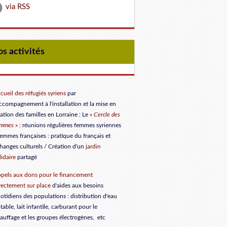
via RSS
Nos activités
cueil des réfugiés syriens
par
accompagnement à l'installation et la mise en
lation des familles en Lorraine
: Le
«
Cercle des
emmes
»
: réunions régulières femmes syriennes
femmes françaises : pratique du français et
hanges culturels / Création d'un
jardin
lidaire
partagé
pels aux dons
pour le financement
rectement sur place
d'aides aux besoins
otidiens des populations : distribution d'eau
table, lait infantile, carburant pour le
auffage et les groupes électrogènes, etc