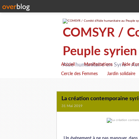
COMSYR / Com
Peuple syrien
Aide humanitaire en Syrie - Ac
Accueil
Manifestations
Aide d'u
Cercle des Femmes
Jardin solidaire
La création contemporaine syri
31 Mai 2019
Un événement à ne pas manquer, dans le