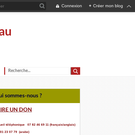
Connexion
+
Créer mon blog
au
Qui sommes-nous ?
AIRE UN DON
eil téléphonique 07 82 46 69 11 (français/anglais)
 01 23 07 79 (arabe)