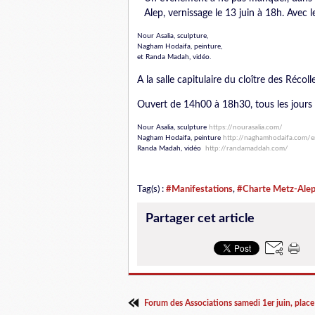
Alep, vernissage le 13 juin à 18h. Avec l
Nour Asalia, sculpture,
Nagham Hodaifa, peinture,
et Randa Madah, vidéo.
A la salle capitulaire du cloître des Récoll
Ouvert de 14h00 à 18h30, tous les jours 
Nour Asalia, sculpture
https://nourasalia.com/
Nagham Hodaifa, peinture
http://naghamhodaifa.com/
Randa Madah, vidéo
http://randamaddah.com/
Tag(s) :
#Manifestations
,
#Charte Metz-Ale
Partager cet article
Forum des Associations samedi 1er juin, plac