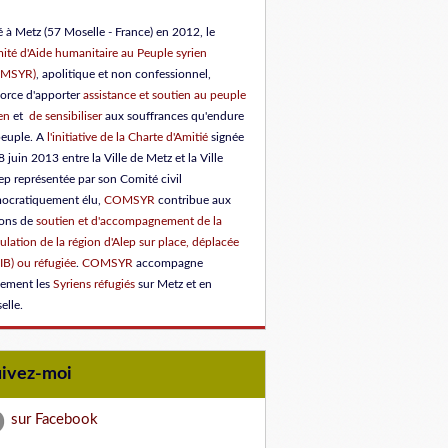
 à Metz (57 Moselle - France) en 2012, le
ité d'Aide humanitaire au Peuple syrien
OMSYR)
, apolitique et non confessionnel,
force d'apporter
assistance et soutien au peuple
en
et
de sensibiliser
aux souffrances qu'endure
peuple.
A
l'initiative de la Charte d'Amitié
signée
8 juin 2013 entre la Ville de Metz et la Ville
ep représentée par son Comité civil
ocratiquement élu
,
COMSYR
contribue aux
ions de
soutien et d'accompagnement de la
lation de la région d'Alep sur place, déplacée
IB) ou réfugiée
.
COMSYR
accompagne
lement les
Syriens réfugiés
sur Metz et en
elle.
uivez-moi
sur Facebook