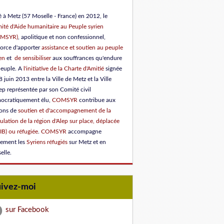
 à Metz (57 Moselle - France) en 2012, le
ité d'Aide humanitaire au Peuple syrien
OMSYR)
, apolitique et non confessionnel,
force d'apporter
assistance et soutien au peuple
en
et
de sensibiliser
aux souffrances qu'endure
peuple.
A
l'initiative de la Charte d'Amitié
signée
8 juin 2013 entre la Ville de Metz et la Ville
ep représentée par son Comité civil
ocratiquement élu
,
COMSYR
contribue aux
ions de
soutien et d'accompagnement de la
lation de la région d'Alep sur place, déplacée
IB) ou réfugiée
.
COMSYR
accompagne
lement les
Syriens réfugiés
sur Metz et en
elle.
uivez-moi
sur Facebook