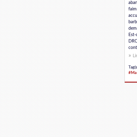
aban
faim
accu
barb
dem
Est-
DROI
conti
Li
Tag(s
#Man