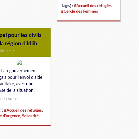
Tag(s) :
#Accueil des réfugiés
,
#Cercle des Femmes
el pour les civils
la région d’Idlib
uin 2019
l au gouvernement
çais pour l’envoi d’aide
nitaire, avec une
yse de la situation.
re la suite
) :
#Accueil des réfugiés
,
e d'urgence, Solidarité