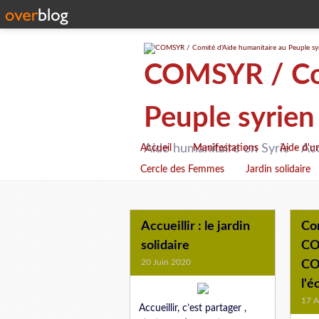
COMSYR / Com
Peuple syrien
Aide humanitaire en Syrie - Ac
Accueil
Manifestations
Aide d'u
Cercle des Femmes
Jardin solidaire
Accueillir : le jardin
Co
solidaire
CO
20 Juin 2020
CO
l'é
17 A
Accueillir, c’est partager ,