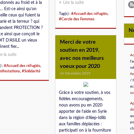
donnés au froid et à la
Lire la suite
… Est-ce ainsi qu’on
Tag(s) :
#Accueil des réfugiés
,
eille ceux qui fuient la
#Cercle des Femmes
arie et la terreur ? qui
andent PROTECTION ?
ce ainsi que conçoit le
T D’ASILE un vieux
Merci de votre
nent fier...
soutien en 2019,
re la suite
Ac
avec nos meilleurs
l'
voeux pour 2020
) :
#Accueil des réfugiés
,
re
ifestations
,
#Solidarité
16 Décembre 2019
F
/ 
éc
Grâce à votre soutien, à vos
so
fidèles encouragements,
Ap
nous avons pu en 2020
di
apporter de l'aide en Syrie
qu
dans la région d'Alep-Idlib
po
aux familles déplacées :
ch
participati on à la fourniture