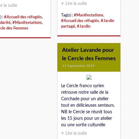
Lire la suite
re la suite
Tag(s) :
#Manifestations
,
) :
#Accueil des réfugiés
,
#Accueil des réfugiés
,
#Jardin
idarité
,
#Manifestations
,
partagé
,
#Jardin
cle des Femmes
Atelier Lavande pour
le Cercle des Femmes
11 Septembre 2019
Le Cercle franco syrien
retrouve notre salle de la
Corchade pour un atelier
tout en délicieuses senteurs.
NB le Cercle se réunit tous
les 15 jours pour un atelier
ou une sortie culturelle
Lire la suite