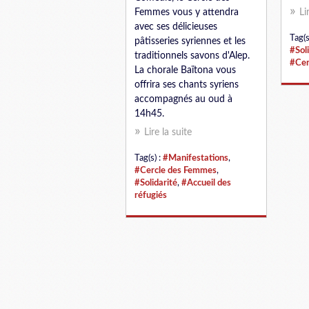
Femmes vous y attendra
Li
avec ses délicieuses
Tag(s
pâtisseries syriennes et les
#Sol
traditionnels savons d'Alep.
#Cer
La chorale Baïtona vous
offrira ses chants syriens
accompagnés au oud à
14h45.
Lire la suite
Tag(s) :
#Manifestations
,
#Cercle des Femmes
,
#Solidarité
,
#Accueil des
réfugiés