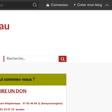
Connexion
+
Créer mon blog
au
Qui sommes-nous ?
AIRE UN DON
eil téléphonique 07 82 46 69 11 (français/anglais)
 01 23 07 79 (arabe)