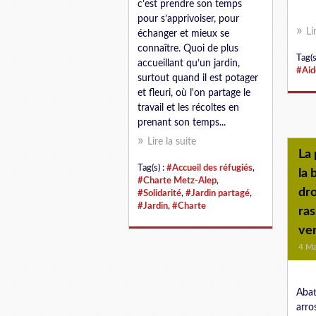
c’est prendre son temps
pour s’apprivoiser, pour
Li
échanger et mieux se
connaître. Quoi de plus
Tag(s
accueillant qu’un jardin,
#Aid
surtout quand il est potager
et fleuri, où l'on partage le
travail et les récoltes en
prenant son temps...
Lire la suite
La 
Tag(s) :
#Accueil des réfugiés
,
la 
#Charte Metz-Alep
,
dro
#Solidarité
,
#Jardin partagé
,
#Jardin
,
#Charte
ra
ve
4 Ma
Abat
arro