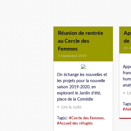
Réunion de rentrée
App
au Cercle des
de 
25 J
Femmes
5 Septembre 2019
Appe
fran
On échange les nouvelles et
huma
les projets pour la nouvelle
anal
saison 2019-2020, en
explorant le Jardin d’été,
Li
place de la Comédie
Tag(s
Lire la suite
#Aid
Tag(s) :
#Cercle des Femmes
,
#Accueil des réfugiés