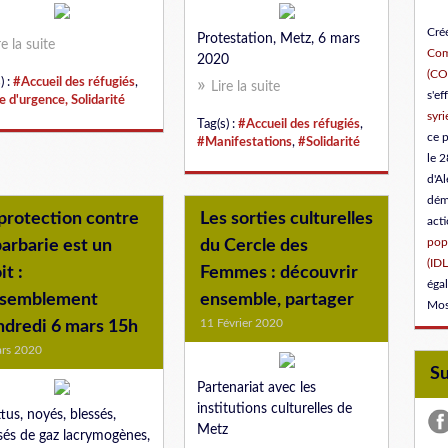
Créé
Protestation, Metz, 6 mars
re la suite
Com
2020
(C
) :
#Accueil des réfugiés
,
Lire la suite
s'ef
e d'urgence, Solidarité
syri
Tag(s) :
#Accueil des réfugiés
,
ce 
#Manifestations
,
#Solidarité
le 2
d'Al
dém
protection contre
Les sorties culturelles
act
popu
barbarie est un
du Cercle des
(IDL
it :
Femmes : découvrir
éga
ssemblement
ensemble, partager
Mos
11 Février 2020
ndredi 6 mars 15h
rs 2020
S
Partenariat avec les
institutions culturelles de
tus, noyés, blessés,
Metz
sés de gaz lacrymogènes,