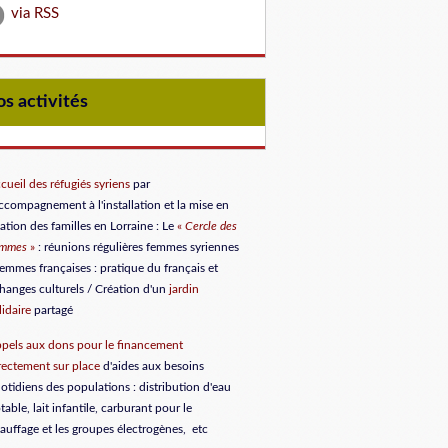
via RSS
Nos activités
cueil des réfugiés syriens
par
accompagnement à l'installation et la mise en
lation des familles en Lorraine
: Le
«
Cercle des
emmes
»
: réunions régulières femmes syriennes
femmes françaises : pratique du français et
hanges culturels / Création d'un
jardin
lidaire
partagé
pels aux dons
pour le financement
rectement sur place
d'aides aux besoins
otidiens des populations : distribution d'eau
table, lait infantile, carburant pour le
auffage et les groupes électrogènes, etc