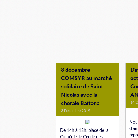
8 décembre
Dîn
COMSYR au marché
oct
solidaire de Saint-
Co
Nicolas avec la
AN
14 O
chorale Baïtona
3 Décembre 2019
Nous
d'an
De 14h à 18h, place de la
repo
Comédie, le Cercle des