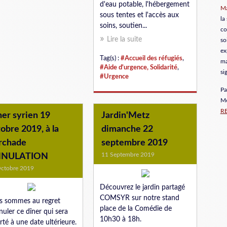
d'eau potable, l'hébergement
Ma
sous tentes et l'accès aux
la
soins, soutien...
co
Lire la suite
so
ex
Tag(s) :
#Accueil des réfugiés
,
ma
#Aide d'urgence, Solidarité
,
si
#Urgence
Pa
Me
R
er syrien 19
Jardin'Metz
obre 2019, à la
dimanche 22
rchade
septembre 2019
11 Septembre 2019
NULATION
ctobre 2019
Découvrez le jardin partagé
COMSYR sur notre stand
 sommes au regret
place de la Comédie de
nuler ce dîner qui sera
10h30 à 18h.
rté à une date ultérieure.