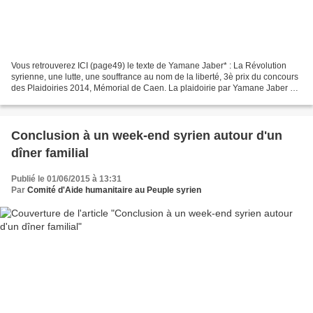
Vous retrouverez ICI (page49) le texte de Yamane Jaber* : La Révolution
syrienne, une lutte, une souffrance au nom de la liberté, 3è prix du concours
des Plaidoiries 2014, Mémorial de Caen. La plaidoirie par Yamane Jaber sur
Youtube * lu par Françoise...
Conclusion à un week-end syrien autour d'un
dîner familial
Publié le 01/06/2015 à 13:31
Par
Comité d'Aide humanitaire au Peuple syrien