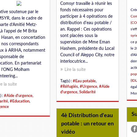
Comsyr travaille à réunir les
Créé
fonds nécessaires pour
iative soutenue par le
Com
participer à 4 opérations de
YR, dans le cadre de
(C
distribution d'eau potable /
harte d’Amitié Metz-
s'ef
an. Rappel : Ces opérations
,à l’appel de M Brita
syri
sont placées sous la
 Hasan, en concertation
ce 
supervision de Mme Eman
 nos correspondants
le 2
Hashem, présidente du Local
aux à ARIHA, notamment
d'Al
Council of Aleppo City, notre
esponsable de
dém
interlocutrice...
ucation. En partenariat
act
c l’ONG Molham
Lire la suite
popu
nteering...
(IDL
Tag(s) :
#Eau potable
,
re la suite
#Réfugiés
,
#Urgence
,
#Aide
éga
d'urgence, Solidarité
Mos
) :
#Aide d'urgence,
arité
,
#Education
,
gence
S
4è Distribution d'eau
potable : un retour en
vidéo