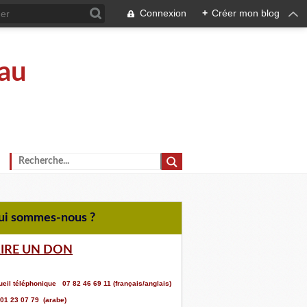
Connexion
+
Créer mon blog
au
Qui sommes-nous ?
AIRE UN DON
eil téléphonique 07 82 46 69 11 (français/anglais)
 01 23 07 79 (arabe)