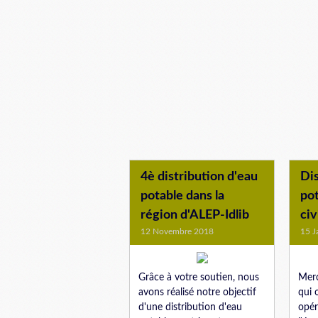
4è distribution d'eau
Dis
potable dans la
pot
région d'ALEP-Idlib
civ
12 Novembre 2018
15 J
Grâce à votre soutien, nous
Merc
avons réalisé notre objectif
qui 
d'une distribution d'eau
opér