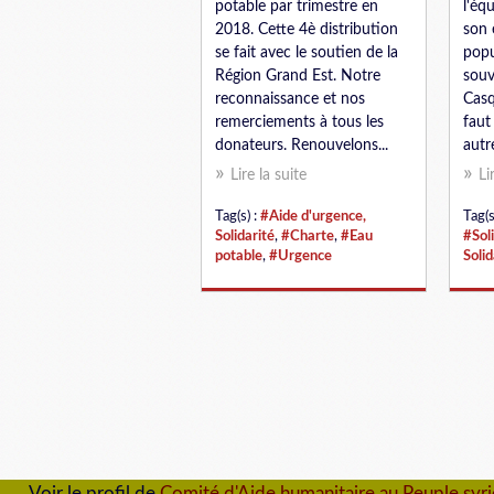
potable par trimestre en
l'éq
2018. Cette 4è distribution
son 
se fait avec le soutien de la
popu
Région Grand Est. Notre
souv
reconnaissance et nos
Casq
remerciements à tous les
faut
donateurs. Renouvelons...
autr
Lire la suite
Li
Tag(s) :
#Aide d'urgence,
Tag(s
Solidarité
,
#Charte
,
#Eau
#Sol
potable
,
#Urgence
Solid
Voir le profil de
Comité d'Aide humanitaire au Peuple syr