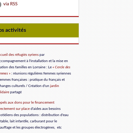
via RSS
Nos activités
cueil des réfugiés syriens
par
accompagnement à l'installation et la mise en
lation des familles en Lorraine
: Le
«
Cercle des
emmes
»
: réunions régulières femmes syriennes
femmes françaises : pratique du français et
hanges culturels / Création d'un
jardin
lidaire
partagé
pels aux dons
pour le financement
rectement sur place
d'aides aux besoins
otidiens des populations : distribution d'eau
table, lait infantile, carburant pour le
auffage et les groupes électrogènes, etc