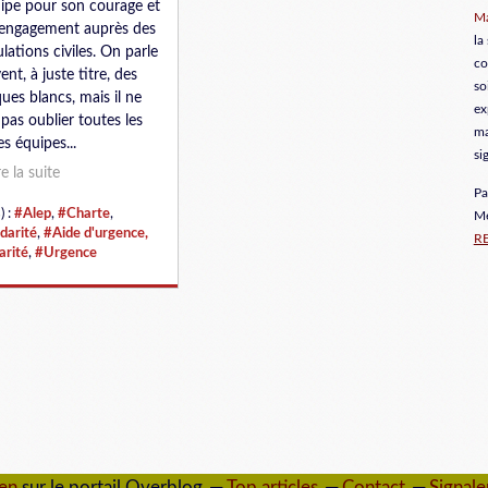
uipe pour son courage et
Ma
engagement auprès des
la
lations civiles. On parle
co
ent, à juste titre, des
so
ues blancs, mais il ne
ex
 pas oublier toutes les
ma
es équipes...
si
re la suite
Pa
) :
#Alep
,
#Charte
,
Me
idarité
,
#Aide d'urgence,
R
arité
,
#Urgence
ien
sur le portail Overblog
Top articles
Contact
Signale