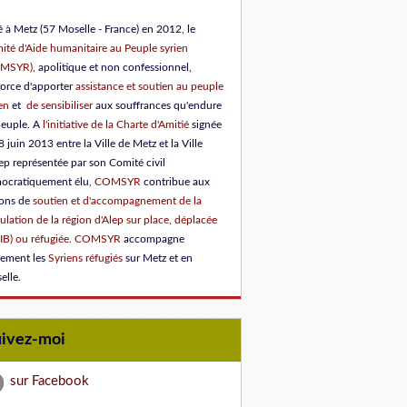
 à Metz (57 Moselle - France) en 2012, le
ité d'Aide humanitaire au Peuple syrien
OMSYR)
, apolitique et non confessionnel,
force d'apporter
assistance et soutien au peuple
en
et
de sensibiliser
aux souffrances qu'endure
peuple.
A
l'initiative de la Charte d'Amitié
signée
8 juin 2013 entre la Ville de Metz et la Ville
ep représentée par son Comité civil
ocratiquement élu
,
COMSYR
contribue aux
ions de
soutien et d'accompagnement de la
lation de la région d'Alep sur place, déplacée
IB) ou réfugiée
.
COMSYR
accompagne
lement les
Syriens réfugiés
sur Metz et en
elle.
uivez-moi
sur Facebook