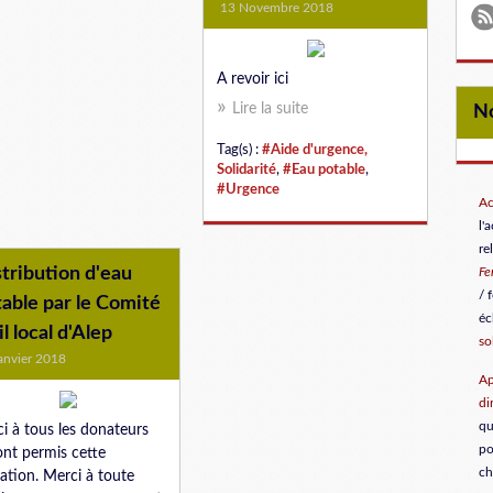
13 Novembre 2018
A revoir ici
Lire la suite
Tag(s) :
#Aide d'urgence,
Solidarité
,
#Eau potable
,
#Urgence
Ac
l'
re
tribution d'eau
F
/ 
able par le Comité
éc
il local d'Alep
so
anvier 2018
Ap
di
qu
i à tous les donateurs
po
ont permis cette
ch
ation. Merci à toute