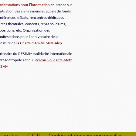
nifestations pour l’information
en France sur
 situation des civils syriens et appels de fonds :
nférences, débats, rencontres-dédicaces,
irées théâtrales, concerts, repas solidaires,
positions, etc. Organisation des
nifestations pour l’anniversaire de la
gnature de la
Charte d’Amitié Metz-Alep
rtenaire du RESIMM (solidarité internationale
tz-Métropole ) et du
Réseau-Solidarité-Metz
ESAM
r un abus
C.G.U.
Cookies et données personnelles