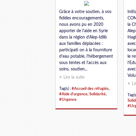
Grâce à votre soutien, à vos
Init
fidèles encouragements,
COMS
nous avons pu en 2020
la C
apporter de l'aide en Syrie
Alep
dans la région d'Alep-Idlib
Hagi
aux familles déplacées :
avec
participati on à la fourniture
loc
d'eau potable, l'hébergement
le r
sous tentes et l'accès aux
l’Ed
soins, soutien...
ave
Volu
Lire la suite
Li
Tag(s) :
#Accueil des réfugiés
,
#Aide d'urgence, Solidarité
,
Tag(s
#Urgence
Solid
#Ur