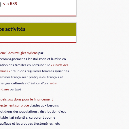
via RSS
Nos activités
cueil des réfugiés syriens
par
accompagnement à l'installation et la mise en
lation des familles en Lorraine
: Le
«
Cercle des
emmes
»
: réunions régulières femmes syriennes
femmes françaises : pratique du français et
hanges culturels / Création d'un
jardin
lidaire
partagé
pels aux dons
pour le financement
rectement sur place
d'aides aux besoins
otidiens des populations : distribution d'eau
table, lait infantile, carburant pour le
auffage et les groupes électrogènes, etc