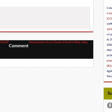
Créé
Com
(C
s'ef
syri
ce 
le 2
 d'ALEP
Anniversaire de la Charte d'Amitié Metz-Alep
d'Al
Comment
dém
act
popu
(IDL
éga
Mos
S