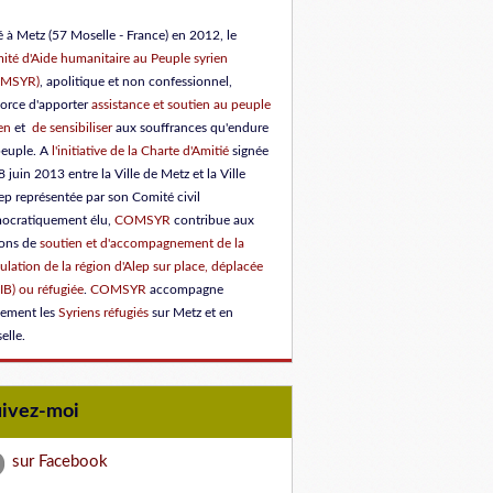
 à Metz (57 Moselle - France) en 2012, le
ité d'Aide humanitaire au Peuple syrien
OMSYR)
, apolitique et non confessionnel,
force d'apporter
assistance et soutien au peuple
en
et
de sensibiliser
aux souffrances qu'endure
peuple.
A
l'initiative de la Charte d'Amitié
signée
8 juin 2013 entre la Ville de Metz et la Ville
ep représentée par son Comité civil
ocratiquement élu
,
COMSYR
contribue aux
ions de
soutien et d'accompagnement de la
lation de la région d'Alep sur place, déplacée
IB) ou réfugiée
.
COMSYR
accompagne
lement les
Syriens réfugiés
sur Metz et en
elle.
uivez-moi
sur Facebook