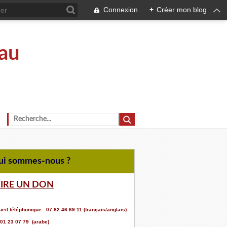
Connexion
+
Créer mon blog
au
Qui sommes-nous ?
AIRE UN DON
eil téléphonique 07 82 46 69 11 (français/anglais)
 01 23 07 79 (arabe)