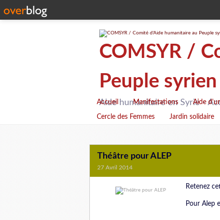
COMSYR / Com
Peuple syrien
Aide humanitaire en Syrie - Ac
Accueil
Manifestations
Aide d'u
Cercle des Femmes
Jardin solidaire
Théâtre pour ALEP
27 Avril 2014
Retenez cet
Pour Alep et