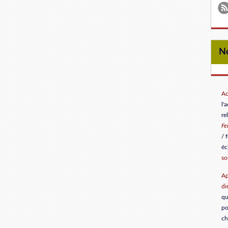
Ac
l'
re
F
/ 
éc
so
Ap
di
qu
po
ch