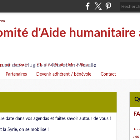
ité d'Aide humanitaire 
cueil des réfugiés à Metz et en Moselle
rgence en Syrie
Charte d'Amitié Metz-Alep
Partenaires
Devenir adhérent / bénévole
Contact
F
te date dans vos agendas et faites savoir autour de vous !
 la Syrie, on se mobilise !
Accu
/ 06