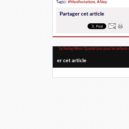
Tag(s) :
#Manifestations
,
#Alep
Partager cet article
Le Swing Minor Quartet jour pour les enfants
er cet article