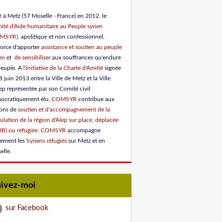
 à Metz (57 Moselle - France) en 2012, le
ité d'Aide humanitaire au Peuple syrien
OMSYR)
, apolitique et non confessionnel,
force d'apporter
assistance et soutien au peuple
en
et
de sensibiliser
aux souffrances qu'endure
peuple.
A
l'initiative de la Charte d'Amitié
signée
8 juin 2013 entre la Ville de Metz et la Ville
ep représentée par son Comité civil
ocratiquement élu
,
COMSYR
contribue aux
ions de
soutien et d'accompagnement de la
lation de la région d'Alep sur place, déplacée
IB) ou réfugiée
.
COMSYR
accompagne
lement les
Syriens réfugiés
sur Metz et en
elle.
uivez-moi
sur Facebook