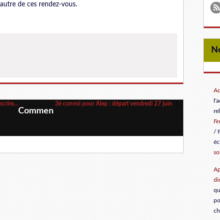
'autre de ces rendez-vous.
Ac
l'
crire...
3è convoi pour Alep : départ vendredi 27 juin
Commen
re
F
/ 
éc
so
Ap
di
qu
po
ch