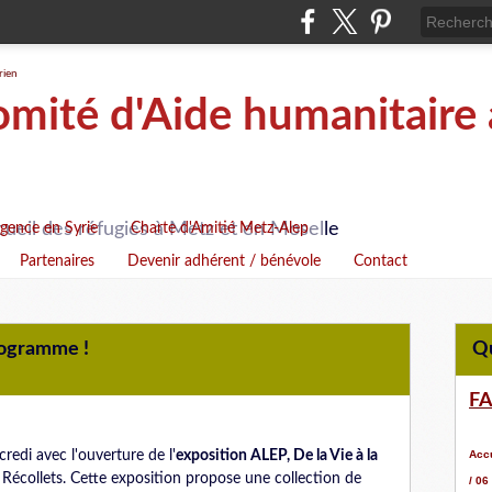
ité d'Aide humanitaire 
cueil des réfugiés à Metz et en Moselle
rgence en Syrie
Charte d'Amitié Metz-Alep
Partenaires
Devenir adhérent / bénévole
Contact
rogramme !
F
edi avec l'ouverture de l'
exposition ALEP, De la Vie à la
Accu
es Récollets. Cette exposition propose une collection de
/ 06