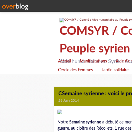
COMSYR / Com
Peuple syrien
Aide humanitaire en Syrie - Ac
Accueil
Manifestations
Aide d'u
Cercle des Femmes
Jardin solidaire
CSemaine syrienne : voici le p
26 Juin 2014
Notre
Semaine syrienne
a débuté ce mercr
guerre
, au cloître des Récollets, 1 rue d