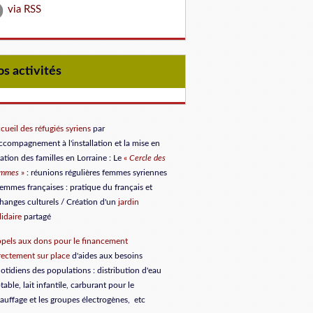
via RSS
Nos activités
cueil des réfugiés syriens
par
accompagnement à l'installation et la mise en
lation des familles en Lorraine
: Le
«
Cercle des
emmes
»
: réunions régulières femmes syriennes
femmes françaises : pratique du français et
hanges culturels / Création d'un
jardin
lidaire
partagé
pels aux dons
pour le financement
rectement sur place
d'aides aux besoins
otidiens des populations : distribution d'eau
table, lait infantile, carburant pour le
auffage et les groupes électrogènes, etc