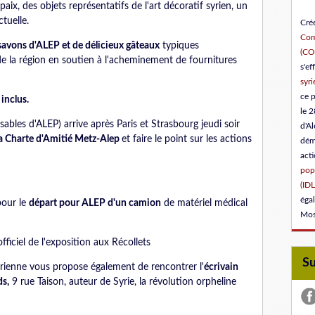
ix, des objets représentatifs de l'art décoratif syrien, un
tuelle.
Créé
Com
 savons d'ALEP et de délicieux gâteaux
typiques
(C
de la région en soutien à l'acheminement de fournitures
s'ef
syri
ce 
inclus.
le 2
ables d'ALEP) arrive après Paris et Strasbourg jeudi soir
d'Al
la Charte d'Amitié Metz-Alep
et faire le point sur les actions
dém
act
popu
(IDL
éga
pour le
départ pour ALEP d'un camion
de matériel médical
Mos
fficiel de l'exposition aux Récollets
S
rienne vous propose également de rencontrer l'
écrivain
ds,
9 rue Taison, auteur de Syrie, la révolution orpheline