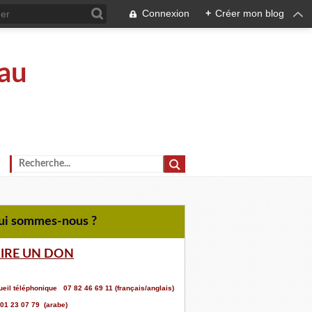
Connexion
+
Créer mon blog
au
Qui sommes-nous ?
AIRE UN DON
eil téléphonique 07 82 46 69 11 (français/anglais)
 01 23 07 79 (arabe)