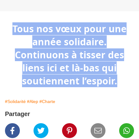
Tous nos vœux pour une
année solidaire.
Continuons à tisser des
liens ici et là-bas qui
soutiennent l’espoir.
#Solidarité
#Alep
#Charte
Partager