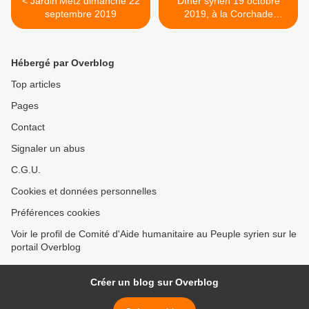
< Jardin'Metz dimanche 22
Dîner syrien 19 octobre
septembre 2019
2019, à la Corchade
ANNULATION >
Hébergé par Overblog
Top articles
Pages
Contact
Signaler un abus
C.G.U.
Cookies et données personnelles
Préférences cookies
Voir le profil de Comité d'Aide humanitaire au Peuple syrien sur le
portail Overblog
Créer un blog sur Overblog