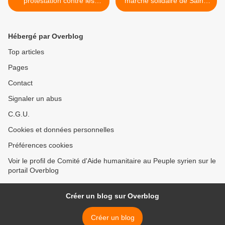
protestation contre les
marché solidaire de Saint-
bombardements sur le
Nicolas avec la chorale
camp de réfugiés d’Al Qa
Baïtona >
Hébergé par Overblog
Top articles
Pages
Contact
Signaler un abus
C.G.U.
Cookies et données personnelles
Préférences cookies
Voir le profil de Comité d'Aide humanitaire au Peuple syrien sur le
portail Overblog
Créer un blog sur Overblog
Créer un blog