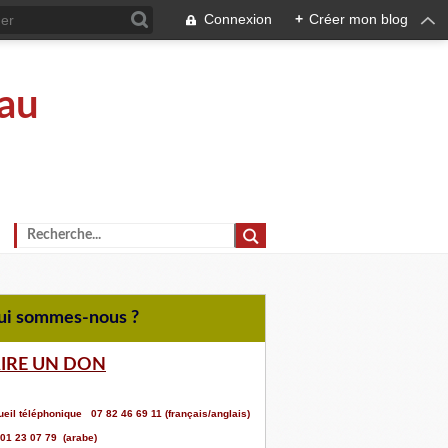
Connexion
+
Créer mon blog
au
Qui sommes-nous ?
AIRE UN DON
eil téléphonique 07 82 46 69 11 (français/anglais)
 01 23 07 79 (arabe)