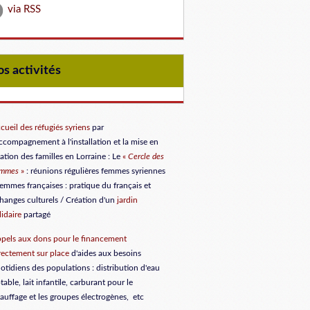
via RSS
Nos activités
cueil des réfugiés syriens
par
accompagnement à l'installation et la mise en
lation des familles en Lorraine
: Le
«
Cercle des
emmes
»
: réunions régulières femmes syriennes
femmes françaises : pratique du français et
hanges culturels / Création d'un
jardin
lidaire
partagé
pels aux dons
pour le financement
rectement sur place
d'aides aux besoins
otidiens des populations : distribution d'eau
table, lait infantile, carburant pour le
auffage et les groupes électrogènes, etc