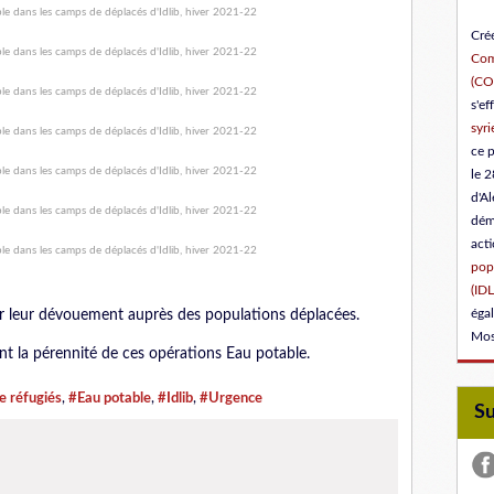
Créé
Com
(C
s'ef
syri
ce 
le 2
d'Al
dém
act
popu
(IDL
éga
our leur dévouement auprès des populations déplacées.
Mos
t la pérennité de ces opérations Eau potable.
 réfugiés
,
#Eau potable
,
#Idlib
,
#Urgence
S