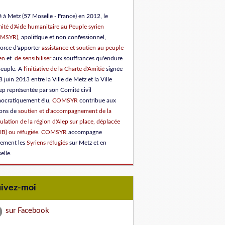
 à Metz (57 Moselle - France) en 2012, le
ité d'Aide humanitaire au Peuple syrien
OMSYR)
, apolitique et non confessionnel,
force d'apporter
assistance et soutien au peuple
en
et
de sensibiliser
aux souffrances qu'endure
peuple.
A
l'initiative de la Charte d'Amitié
signée
8 juin 2013 entre la Ville de Metz et la Ville
ep représentée par son Comité civil
ocratiquement élu
,
COMSYR
contribue aux
ions de
soutien et d'accompagnement de la
lation de la région d'Alep sur place, déplacée
IB) ou réfugiée
.
COMSYR
accompagne
lement les
Syriens réfugiés
sur Metz et en
elle.
uivez-moi
sur Facebook