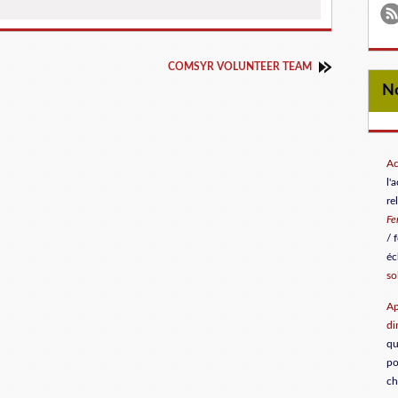
COMSYR VOLUNTEER TEAM
Ac
l'
re
F
/ 
éc
so
Ap
di
qu
po
ch