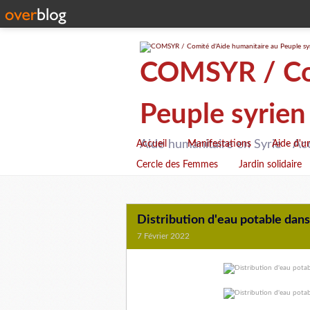
COMSYR / Com
Peuple syrien
Aide humanitaire en Syrie - Ac
Accueil
Manifestations
Aide d'u
Cercle des Femmes
Jardin solidaire
Distribution d'eau potable dans
7 Février 2022