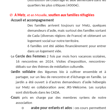
Distribution de chauffage et aide alimentaire dans les
quartiers les plus critiques (4000€).
Ø
A Metz
, et en Moselle,
soutien aux familles réfugiées
·
Accueil et accompagnement
Des familles arrivent toujours sur Metz, quelques
demandeurs d’asile, mais surtout des familles sortant
de Cada (diverses régions de France) et obtenant un
logement social sur notre territoire.
6 familles ont été aidées financièrement pour entrer
dans un logement vide.
·
Le
Cercle des Femmes
2 fois par mois hors vacances scolaires,
16 rencontres en 2024. Visites d’exposition, rencontres-
débats sur des thèmes de médiation culturelle.
·
Jardin solidaire
des légumes bio à cultiver ensemble et à
partager, sur un lieu de rencontre et d’échange en famille. Le
jardin a été ouvert à d’autres demandeurs d’asile hébergés
sur Metz en collaboration avec JRS-Welcome. Les surplus
sont distribués dans les CADA.
·
Cours
prIs en charge par des membres syriens de notre
association
o
arabe pour enfants et ados :
ces cours permettent