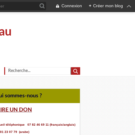
Connexion
+
Créer mon blog
au
Qui sommes-nous ?
AIRE UN DON
eil téléphonique 07 82 46 69 11 (français/anglais)
 01 23 07 79 (arabe)