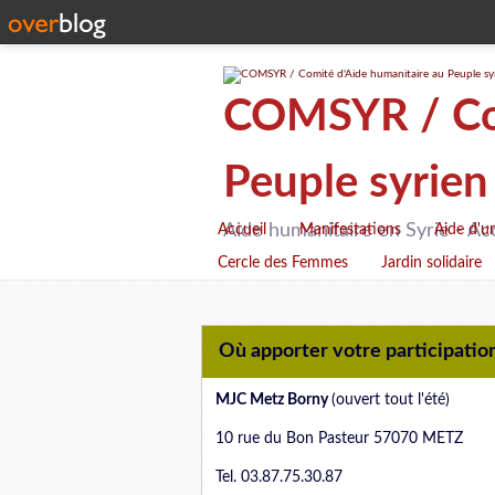
COMSYR / Com
Peuple syrien
Aide humanitaire en Syrie - Ac
Accueil
Manifestations
Aide d'u
Cercle des Femmes
Jardin solidaire
Où apporter votre participation 
MJC Metz Borny
(ouvert tout l'été)
10 rue du Bon Pasteur 57070 METZ
Tel. 03.87.75.30.87