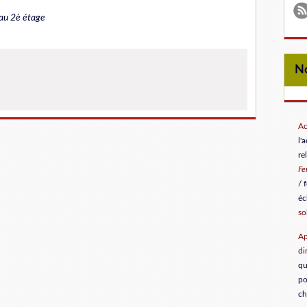
 au 2è étage
Ac
l'
re
F
/ 
éc
so
Ap
di
qu
po
ch