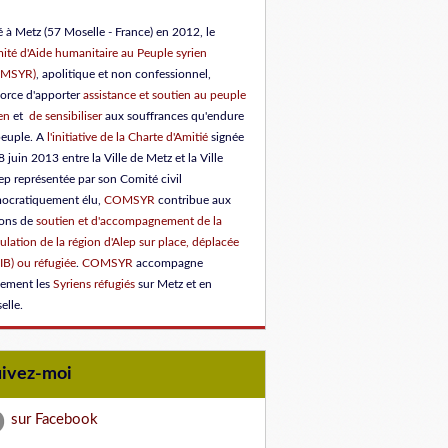
 à Metz (57 Moselle - France) en 2012, le
ité d'Aide humanitaire au Peuple syrien
OMSYR)
, apolitique et non confessionnel,
force d'apporter
assistance et soutien au peuple
en
et
de sensibiliser
aux souffrances qu'endure
peuple.
A
l'initiative de la Charte d'Amitié
signée
8 juin 2013 entre la Ville de Metz et la Ville
ep représentée par son Comité civil
ocratiquement élu
,
COMSYR
contribue aux
ions de
soutien et d'accompagnement de la
lation de la région d'Alep sur place, déplacée
IB) ou réfugiée
.
COMSYR
accompagne
lement les
Syriens réfugiés
sur Metz et en
elle.
uivez-moi
sur Facebook