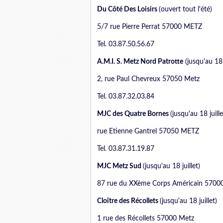
Du Côté Des Loisirs
(ouvert tout l'été)
5/7 rue Pierre Perrat 57000 METZ
Tel. 03.87.50.56.67
A.M.I. S. Metz Nord Patrotte
(jusqu'au 18 j
2, rue Paul Chevreux 57050 Metz
Tel. 03.87.32.03.84
MJC des Quatre Bornes
(jusqu'au 18 juille
rue Etienne Gantrel 57050 METZ
Tel. 03.87.31.19.87
MJC Metz Sud
(jusqu'au 18 juillet)
87 rue du XXème Corps Américain 57000 
Cloître des Récollets
(jusqu'au 18 juillet)
1 rue des Récollets 57000 Metz