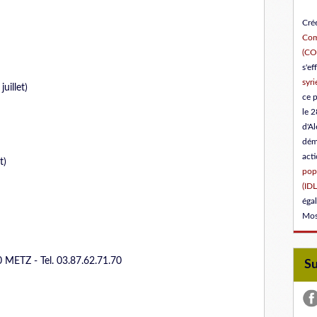
Créé
Com
(C
s'ef
syri
uillet)
ce 
le 2
d'Al
dém
act
t)
popu
(IDL
éga
Mos
METZ - Tel. 03.87.62.71.70
S