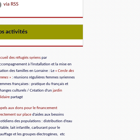
via RSS
Nos activités
cueil des réfugiés syriens
par
accompagnement à l'installation et la mise en
lation des familles en Lorraine
: Le
«
Cercle des
emmes
»
: réunions régulières femmes syriennes
femmes françaises : pratique du français et
hanges culturels / Création d'un
jardin
lidaire
partagé
pels aux dons
pour le financement
rectement sur place
d'aides aux besoins
otidiens des populations : distribution d'eau
table, lait infantile, carburant pour le
auffage et les groupes électrogènes, etc