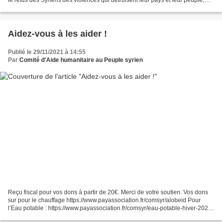
rendre hommage à toutes les victimes....
Aidez-vous à les aider !
Publié le 29/11/2021 à 14:55
Par
Comité d'Aide humanitaire au Peuple syrien
Reçu fiscal pour vos dons à partir de 20€. Merci de votre soutien. Vos dons
sur pour le chauffage https://www.payassociation.fr/comsyr/alobeid Pour
l’Eau potable : https://www.payassociation.fr/comsyr/eau-potable-hiver-2021-
22