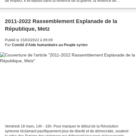
de respect. Il vit depuis dans la violence de la guerre, la violence de
l’obscurantisme et de l’archaïsme,...
2011-2022 Rassemblement Esplanade de la
République, Metz
Publié le 15/03/2022 à 09:09
Par
Comité d'Aide humanitaire au Peuple syrien
Vendredi 18 mars, 14h - 16h. Pour marquer le début de la Révolution
syrienne réclamant pacifiquement plus de liberté et de démocratie, soutenir
le refus des Syriens des violences qui détruisent leur pays et leur peuple,