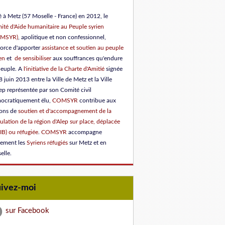
 à Metz (57 Moselle - France) en 2012, le
ité d'Aide humanitaire au Peuple syrien
OMSYR)
, apolitique et non confessionnel,
force d'apporter
assistance et soutien au peuple
en
et
de sensibiliser
aux souffrances qu'endure
peuple.
A
l'initiative de la Charte d'Amitié
signée
8 juin 2013 entre la Ville de Metz et la Ville
ep représentée par son Comité civil
ocratiquement élu
,
COMSYR
contribue aux
ions de
soutien et d'accompagnement de la
lation de la région d'Alep sur place, déplacée
IB) ou réfugiée
.
COMSYR
accompagne
lement les
Syriens réfugiés
sur Metz et en
elle.
uivez-moi
sur Facebook