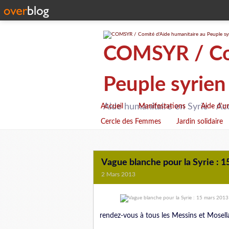
COMSYR / Com
Peuple syrien
Aide humanitaire en Syrie - Ac
Accueil
Manifestations
Aide d'u
Cercle des Femmes
Jardin solidaire
Vague blanche pour la Syrie : 
2 Mars 2013
rendez-vous à tous les Messins et Mosell