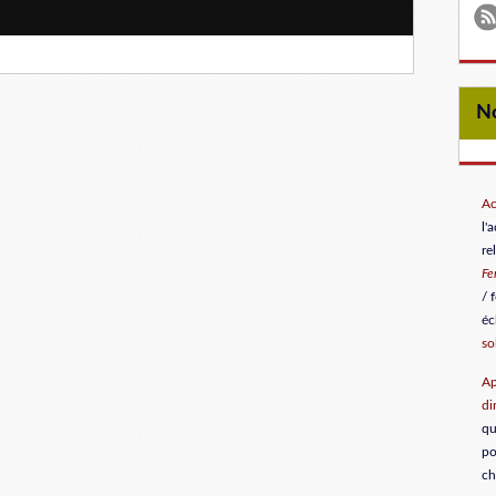
Ac
l'
re
F
/ 
éc
so
Ap
di
qu
po
ch