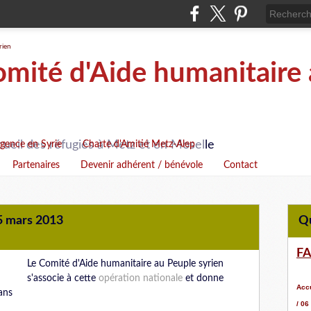
ité d'Aide humanitaire 
cueil des réfugiés à Metz et en Moselle
rgence en Syrie
Charte d'Amitié Metz-Alep
Partenaires
Devenir adhérent / bénévole
Contact
15 mars 2013
F
Le Comité d'Aide humanitaire au Peuple syrien
s'associe à cette
opération nationale
et donne
Accu
ans
/ 06