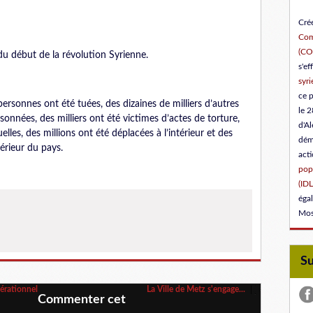
Créé
Com
(C
u début de la révolution Syrienne.
s'ef
syri
ce 
ersonnes ont été tuées, des dizaines de milliers d’autres
le 2
onnées, des milliers ont été victimes d’actes de torture,
d'Al
lles, des millions ont été déplacées à l’intérieur et des
dém
térieur du pays.
act
popu
(IDL
éga
Mos
S
pérationnel
La Ville de Metz s'engage...
Commenter cet