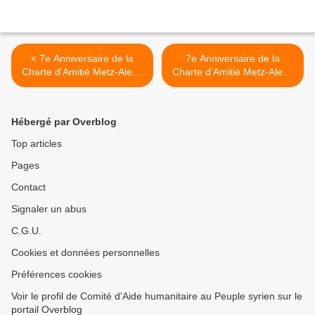
< 7e Anniversaire de la
7e Anniversaire de la
Charte d'Amitié Metz-Alep :
Charte d’Amitié Metz-Alep :
rétrospective
Khalil HEMSORK, Expo
virtuelle >
Hébergé par Overblog
Top articles
Pages
Contact
Signaler un abus
C.G.U.
Cookies et données personnelles
Préférences cookies
Voir le profil de Comité d'Aide humanitaire au Peuple syrien sur le
portail Overblog