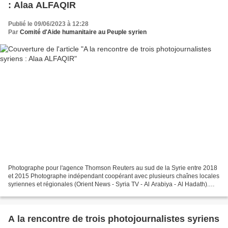
: Alaa ALFAQIR
Publié le 09/06/2023 à 12:28
Par
Comité d'Aide humanitaire au Peuple syrien
Photographe pour l'agence Thomson Reuters au sud de la Syrie entre 2018
et 2015 Photographe indépendant coopérant avec plusieurs chaînes locales
syriennes et régionales (Orient News - Syria TV - Al Arabiya - Al Hadath).
Collaborateur avec l'UNICEF, en...
A la rencontre de trois photojournalistes syriens