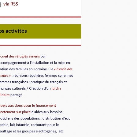
via RSS
Nos activités
cueil des réfugiés syriens
par
accompagnement à l'installation et la mise en
lation des familles en Lorraine
: Le
«
Cercle des
emmes
»
: réunions régulières femmes syriennes
femmes françaises : pratique du français et
hanges culturels / Création d'un
jardin
lidaire
partagé
pels aux dons
pour le financement
rectement sur place
d'aides aux besoins
otidiens des populations : distribution d'eau
table, lait infantile, carburant pour le
auffage et les groupes électrogènes, etc