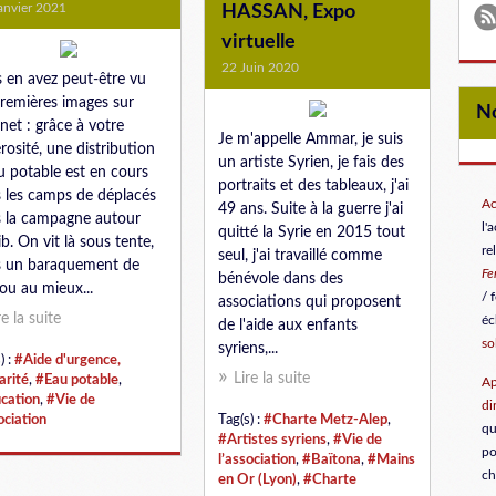
anvier 2021
HASSAN, Expo
virtuelle
22 Juin 2020
 en avez peut-être vu
premières images sur
rnet : grâce à votre
Je m'appelle Ammar, je suis
rosité, une distribution
un artiste Syrien, je fais des
u potable est en cours
portraits et des tableaux, j'ai
 les camps de déplacés
Ac
49 ans. Suite à la guerre j'ai
 la campagne autour
l'
quitté la Syrie en 2015 tout
ib. On vit là sous tente,
re
seul, j'ai travaillé comme
 un baraquement de
F
bénévole dans des
 ou au mieux...
/ 
associations qui proposent
re la suite
éc
de l'aide aux enfants
so
syriens,...
) :
#Aide d'urgence,
Lire la suite
arité
,
#Eau potable
,
Ap
cation
,
#Vie de
di
ociation
Tag(s) :
#Charte Metz-Alep
,
qu
#Artistes syriens
,
#Vie de
po
l’association
,
#Baïtona
,
#Mains
ch
en Or (Lyon)
,
#Charte