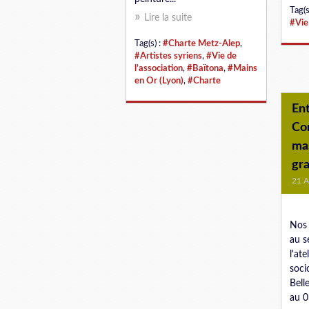
Tag(s
Lire la suite
#Vie 
Tag(s) :
#Charte Metz-Alep
,
#Artistes syriens
,
#Vie de
l’association
,
#Baïtona
,
#Mains
en Or (Lyon)
,
#Charte
En
Co
ma
gra
21 A
Nos 
au s
l'at
soci
Bell
au 0