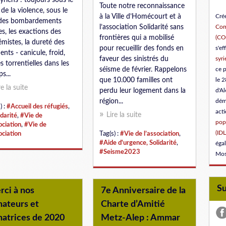
Syriens : toujours sous le
Toute notre reconnaissance
 de la violence, sous le
Créé
à la Ville d’Homécourt et à
 des bombardements
Com
l’association Solidarité sans
es, les exactions des
(C
frontières qui a mobilisé
émistes, la dureté des
s'ef
pour recueillir des fonds en
ents - canicule, froid,
syri
faveur des sinistrés du
es torrentielles dans les
ce 
séisme de février. Rappelons
s...
le 2
que 10.000 familles ont
re la suite
d'Al
perdu leur logement dans la
dém
région...
) :
#Accueil des réfugiés
,
act
Lire la suite
idarité
,
#Vie de
popu
ociation
,
#Vie de
(IDL
ociation
Tag(s) :
#Vie de l’association
,
#Aide d'urgence, Solidarité
,
éga
#Seisme2023
Mos
S
rci à nos
7e Anniversaire de la
nateurs et
Charte d’Amitié
natrices de 2020
Metz-Alep : Ammar