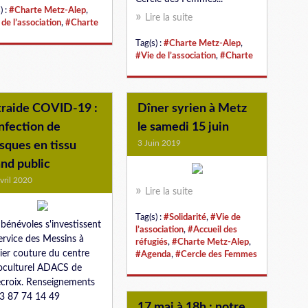
) :
#Charte Metz-Alep
,
Lire la suite
de l’association
,
#Charte
Tag(s) :
#Charte Metz-Alep
,
#Vie de l’association
,
#Charte
traide COVID-19 :
Dîner syrien à Metz
nfection de
le samedi 15 juin
3 Juin 2019
sques en tissu
nd public
vril 2020
Lire la suite
Tag(s) :
#Solidarité
,
#Vie de
bénévoles s'investissent
l’association
,
#Accueil des
ervice des Messins à
réfugiés
,
#Charte Metz-Alep
,
elier couture du centre
#Agenda
,
#Cercle des Femmes
oculturel ADACS de
ecroix. Renseignements
3 87 74 14 49
17 mai à 18h : notre