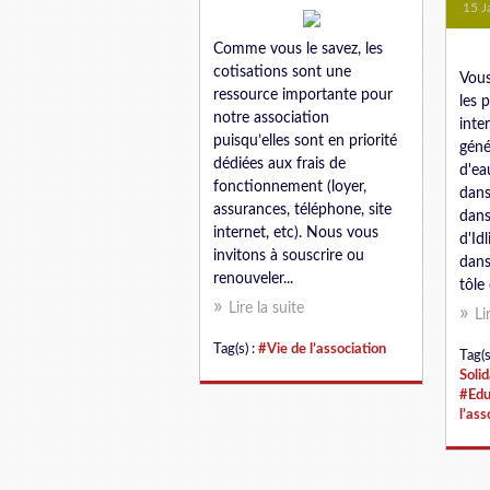
15 J
Comme vous le savez, les
cotisations sont une
Vous
ressource importante pour
les 
notre association
inte
puisqu’elles sont en priorité
géné
dédiées aux frais de
d'ea
fonctionnement (loyer,
dans
assurances, téléphone, site
dans
internet, etc). Nous vous
d'Idl
invitons à souscrire ou
dans
renouveler...
tôle
Lire la suite
Li
Tag(s) :
#Vie de l’association
Tag(s
Solid
#Edu
l’ass