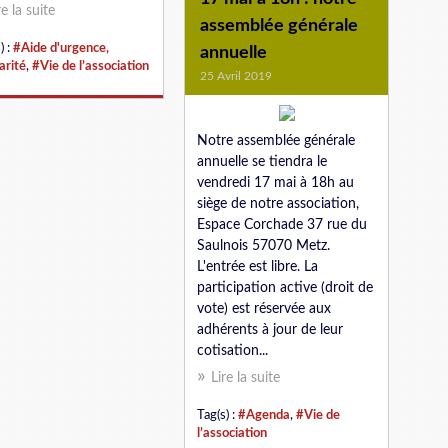
re la suite
assemblée générale
) :
#Aide d'urgence,
annuelle
arité
,
#Vie de l’association
25 Avril 2019
Notre assemblée générale
annuelle se tiendra le
vendredi 17 mai à 18h au
siège de notre association,
Espace Corchade 37 rue du
Saulnois 57070 Metz.
L'entrée est libre. La
participation active (droit de
vote) est réservée aux
adhérents à jour de leur
cotisation...
Lire la suite
Tag(s) :
#Agenda
,
#Vie de
l’association