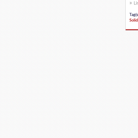
Li
Tag(s
Solid