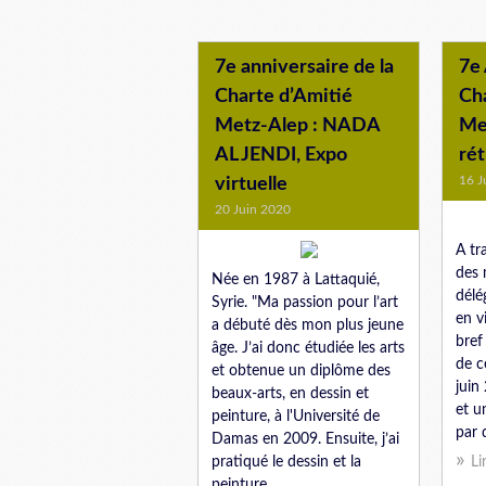
7e anniversaire de la
7e 
Charte d’Amitié
Ch
Metz-Alep : NADA
Me
AL JENDI, Expo
ré
16 J
virtuelle
20 Juin 2020
A tr
des 
Née en 1987 à Lattaquié,
délé
Syrie. "Ma passion pour l’art
en v
a débuté dès mon plus jeune
bref
âge. J’ai donc étudiée les arts
de c
et obtenue un diplôme des
juin 
beaux-arts, en dessin et
et u
peinture, à l'Université de
par d
Damas en 2009. Ensuite, j’ai
pratiqué le dessin et la
Li
peinture...