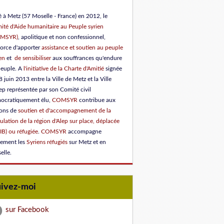
 à Metz (57 Moselle - France) en 2012, le
ité d'Aide humanitaire au Peuple syrien
OMSYR)
, apolitique et non confessionnel,
force d'apporter
assistance et soutien au peuple
en
et
de sensibiliser
aux souffrances qu'endure
peuple.
A
l'initiative de la Charte d'Amitié
signée
8 juin 2013 entre la Ville de Metz et la Ville
ep représentée par son Comité civil
ocratiquement élu
,
COMSYR
contribue aux
ions de
soutien et d'accompagnement de la
lation de la région d'Alep sur place, déplacée
IB) ou réfugiée
.
COMSYR
accompagne
lement les
Syriens réfugiés
sur Metz et en
elle.
uivez-moi
sur Facebook