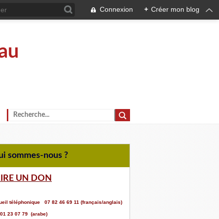
Connexion
+
Créer mon blog
au
Qui sommes-nous ?
AIRE UN DON
eil téléphonique 07 82 46 69 11 (français/anglais)
 01 23 07 79 (arabe)