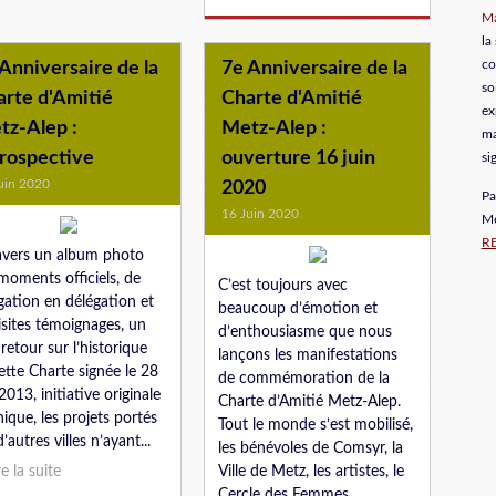
Ma
la
co
Anniversaire de la
7e Anniversaire de la
so
arte d'Amitié
Charte d'Amitié
ex
tz-Alep :
Metz-Alep :
ma
trospective
ouverture 16 juin
si
uin 2020
2020
Pa
16 Juin 2020
Me
R
avers un album photo
moments officiels, de
C’est toujours avec
gation en délégation et
beaucoup d’émotion et
isites témoignages, un
d’enthousiasme que nous
 retour sur l’historique
lançons les manifestations
ette Charte signée le 28
de commémoration de la
2013, initiative originale
Charte d’Amitié Metz-Alep.
nique, les projets portés
Tout le monde s’est mobilisé,
’autres villes n’ayant...
les bénévoles de Comsyr, la
re la suite
Ville de Metz, les artistes, le
Cercle des Femmes...