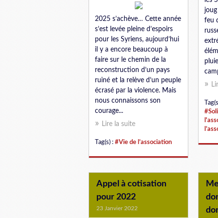
les 
joug
2025 s’achève… Cette année
feu
s’est levée pleine d’espoirs
russ
pour les Syriens, aujourd’hui
extr
il y a encore beaucoup à
élém
faire sur le chemin de la
plui
reconstruction d’un pays
camp
ruiné et la relève d’un peuple
Li
écrasé par la violence. Mais
nous connaissons son
Tag(s
courage...
#Sol
l'ass
Lire la suite
l’ass
Tag(s) :
#Vie de l’association
Appel à cotisation
Me
pour 2022
do
23 Janvier 2022
do