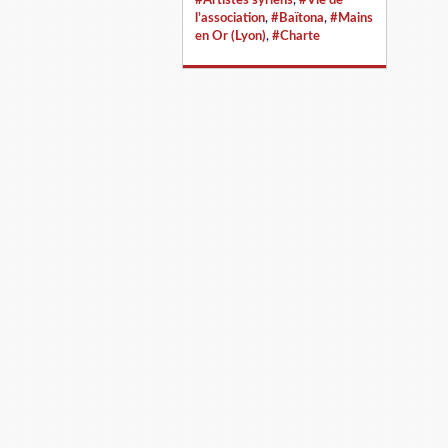
#Artistes syriens
,
#Vie de
l’association
,
#Baïtona
,
#Mains
en Or (Lyon)
,
#Charte