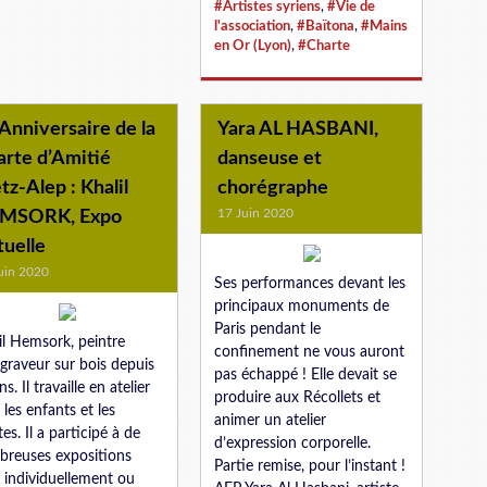
#Artistes syriens
,
#Vie de
l'association
,
#Baïtona
,
#Mains
en Or (Lyon)
,
#Charte
Anniversaire de la
Yara AL HASBANI,
arte d’Amitié
danseuse et
z-Alep : Khalil
chorégraphe
17 Juin 2020
MSORK, Expo
tuelle
uin 2020
Ses performances devant les
principaux monuments de
Paris pendant le
il Hemsork, peintre
confinement ne vous auront
graveur sur bois depuis
pas échappé ! Elle devait se
s. Il travaille en atelier
produire aux Récollets et
 les enfants et les
animer un atelier
tes. Il a participé à de
d’expression corporelle.
reuses expositions
Partie remise, pour l’instant !
t individuellement ou