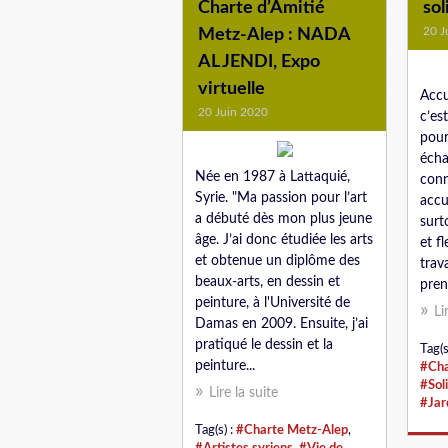
Charte d’Amitié
sol
20 J
Metz-Alep : NADA
AL JENDI, Expo
virtuelle
Accue
20 Juin 2020
c’es
pour
écha
Née en 1987 à Lattaquié,
conn
Syrie. "Ma passion pour l’art
accu
a débuté dès mon plus jeune
surt
âge. J’ai donc étudiée les arts
et fl
et obtenue un diplôme des
trava
beaux-arts, en dessin et
pren
peinture, à l'Université de
Li
Damas en 2009. Ensuite, j’ai
pratiqué le dessin et la
Tag(s
peinture...
#Cha
#Sol
Lire la suite
#Jar
Tag(s) :
#Charte Metz-Alep
,