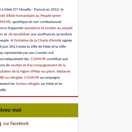
 à Metz (57 Moselle - France) en 2012, le
ité d'Aide humanitaire au Peuple syrien
OMSYR)
, apolitique et non confessionnel,
force d'apporter
assistance et soutien au peuple
en
et
de sensibiliser
aux souffrances qu'endure
peuple.
A
l'initiative de la Charte d'Amitié
signée
8 juin 2013 entre la Ville de Metz et la Ville
ep représentée par son Comité civil
ocratiquement élu
,
COMSYR
contribue aux
ions de
soutien et d'accompagnement de la
lation de la région d'Alep sur place, déplacée
IB) ou réfugiée
.
COMSYR
accompagne
lement les
Syriens réfugiés
sur Metz et en
elle.
uivez-moi
sur Facebook