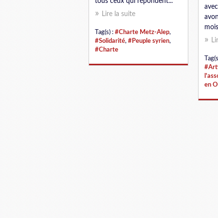
tous ceux qui répondent...
avec
Lire la suite
avon
mois
Tag(s) :
#Charte Metz-Alep
,
Li
#Solidarité
,
#Peuple syrien
,
#Charte
Tag(s
#Art
l'ass
en O