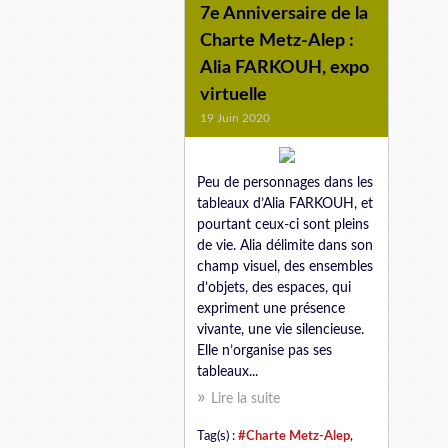
7e Anniversaire de la
Charte Metz-Alep :
Alia FARKOUH, expo
virtuelle
19 Juin 2020
Peu de personnages dans les
tableaux d’Alia FARKOUH, et
pourtant ceux-ci sont pleins
de vie. Alia délimite dans son
champ visuel, des ensembles
d’objets, des espaces, qui
expriment une présence
vivante, une vie silencieuse.
Elle n’organise pas ses
tableaux...
Lire la suite
Tag(s) :
#Charte Metz-Alep
,