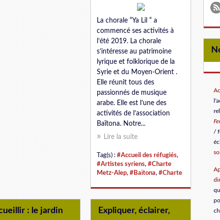
La chorale “Ya Lil “ a
commencé ses activités à
l’été 2019. La chorale
s’intéresse au patrimoine
lyrique et folklorique de la
Syrie et du Moyen-Orient .
Elle réunit tous des
Ac
passionnés de musique
l'
arabe. Elle est l’une des
re
activités de l’association
F
Baïtona. Notre...
/ 
Lire la suite
éc
so
Tag(s) :
#Accueil des réfugiés
,
#Artistes syriens
,
#Charte
Ap
Metz-Alep
,
#Baïtona
,
#Charte
di
qu
po
ueillir : le jardin
Expliquer, éclairer,
ch