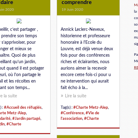
idaire
comprendre
Ma
uin 2020
19 Juin 2020
la
co
so
illir, c’est partager ,
Annick Leclerc-Neveux,
ex
t prendre son temps
historienne et professeure
ma
 s’apprivoiser, pour
honoraire à l'Ecole du
si
nger et mieux se
Louvre, est déjà venue deux
Pa
aître. Quoi de plus
fois pour des conférences
Me
eillant qu’un jardin,
riches et éclairantes, nous
R
out quand il est potager
aurions aimer la recevoir
euri, où l'on partage le
encore cette fois-ci pour u
il et les récoltes en
ne intervention qui aurait
ant son temps...
fait écho à la...
re la suite
Lire la suite
) :
#Accueil des réfugiés
,
Tag(s) :
#Charte Metz-Alep
,
rte Metz-Alep
,
#Conférence
,
#Vie de
idarité
,
#Jardin partagé
,
l'association
,
#Charte
din
,
#Charte