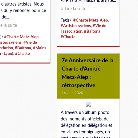
AFP Yara Al Hasbani, artiste...
 d'autres artistes. Nous
Lire la suite
s dû y renoncer pour ce
 de...
Tag(s) :
#Charte Metz-Alep
,
re la suite
#Artistes syriens
,
#Vie de
l'association
,
#Baïtona
,
) :
#Charte Metz-Alep
,
#Charte
istes syriens
,
#Vie de
ociation
,
#Baïtona
,
#Mains
r (Lyon)
,
#Charte
7e Anniversaire de la
Charte d'Amitié
Metz-Alep :
rétrospective
16 Juin 2020
A travers un album photo
des moments officiels, de
délégation en délégation et
en visites témoignages, un