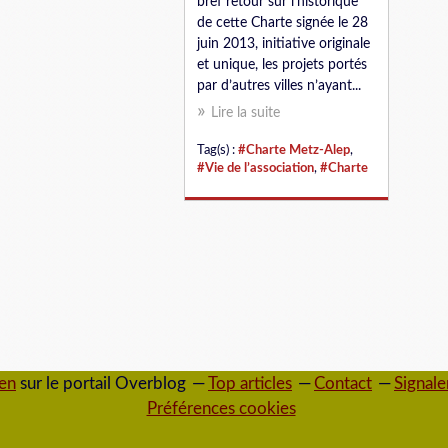
bref retour sur l’historique
de cette Charte signée le 28
juin 2013, initiative originale
et unique, les projets portés
par d’autres villes n’ayant...
Lire la suite
Tag(s) :
#Charte Metz-Alep
,
#Vie de l’association
,
#Charte
ien
sur le portail Overblog
Top articles
Contact
Signale
Préférences cookies