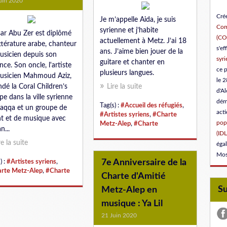
uin 2020
Créé
Je m’appelle Aida, je suis
Com
syrienne et j’habite
ar Abu Zer est diplômé
(C
actuellement à Metz. J’ai 18
ittérature arabe, chanteur
s'ef
ans. J’aime bien jouer de la
usicien depuis son
syri
guitare et chanter en
nce. Son oncle, l'artiste
ce 
plusieurs langues.
usicien Mahmoud Aziz,
le 2
ndé la Coral Children’s
Lire la suite
d'Al
pe dans la ville syrienne
dém
Tag(s) :
#Accueil des réfugiés
,
aqqa et un groupe de
act
#Artistes syriens
,
#Charte
t et de musique avec
popu
Metz-Alep
,
#Charte
n...
(IDL
re la suite
éga
Mos
7e Anniversaire de la
) :
#Artistes syriens
,
rte Metz-Alep
,
#Charte
Charte d'Amitié
S
Metz-Alep en
musique : Ya Lil
21 Juin 2020