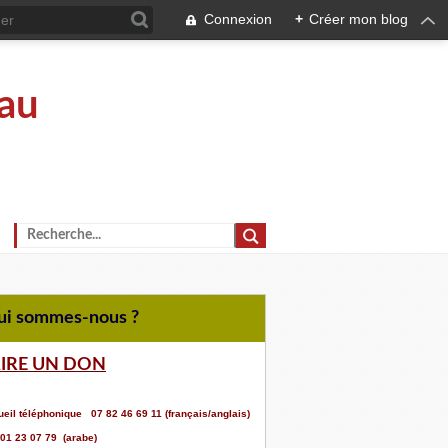
Connexion
+
Créer mon blog
au
Qui sommes-nous ?
AIRE UN DON
eil téléphonique 07 82 46 69 11 (français/anglais)
 01 23 07 79 (arabe)