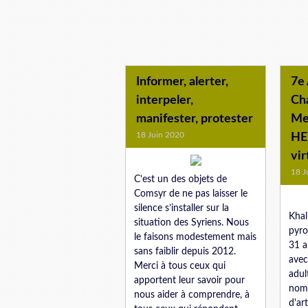
Informer, alerter,
7e 
interpeler,
Ch
manifester, protester
Met
18 Juin 2020
HE
vir
18 J
C’est un des objets de
Comsyr de ne pas laisser le
silence s’installer sur la
Khal
situation des Syriens. Nous
pyro
le faisons modestement mais
31 an
sans faiblir depuis 2012.
avec
Merci à tous ceux qui
adul
apportent leur savoir pour
nomb
nous aider à comprendre, à
d'ar