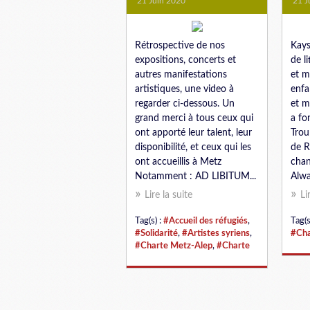
21 Juin 2020
21 J
Rétrospective de nos
Kays
expositions, concerts et
de l
autres manifestations
et m
artistiques, une video à
enfa
regarder ci-dessous. Un
et m
grand merci à tous ceux qui
a fo
ont apporté leur talent, leur
Trou
disponibilité, et ceux qui les
de R
ont accueillis à Metz
chan
Notamment : AD LIBITUM...
Alwa
Lire la suite
Li
Tag(s) :
#Accueil des réfugiés
,
Tag(s
#Solidarité
,
#Artistes syriens
,
#Cha
#Charte Metz-Alep
,
#Charte