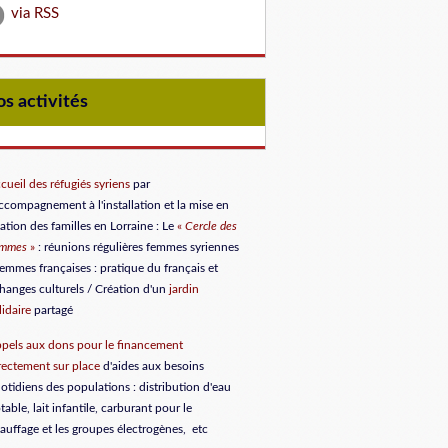
via RSS
Nos activités
cueil des réfugiés syriens
par
accompagnement à l'installation et la mise en
lation des familles en Lorraine
: Le
«
Cercle des
emmes
»
: réunions régulières femmes syriennes
femmes françaises : pratique du français et
hanges culturels / Création d'un
jardin
lidaire
partagé
pels aux dons
pour le financement
rectement sur place
d'aides aux besoins
otidiens des populations : distribution d'eau
table, lait infantile, carburant pour le
auffage et les groupes électrogènes, etc